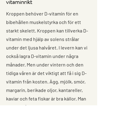
vitaminrikt
Kroppen behöver D-vitamin för en
bibehållen muskelstyrka och för ett
starkt skelett. Kroppen kan tillverka D-
vitamin med hjälp av solens strålar
under det ljusa halvåret. I levern kan vi
också lagra D-vitamin under några
månader. Men under vintern och den
tidiga våren är det viktigt att få i sig D-
vitamin från kosten. Ägg, mjölk, smör,
margarin, berikade oljor, kantareller,
kaviar och feta fiskar är bra källor. Man
kan också ta tillskott av D-vitamin, men
överdosera inte. Följ anvisning på
förpackningen.