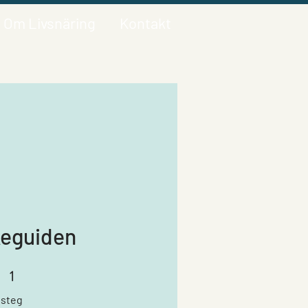
Om Livsnäring
Kontakt
keguiden
1
1 steg
steg