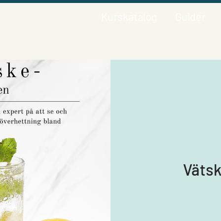
Kurskatalog
Guider
Väts