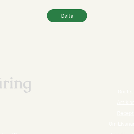
Delta
Guider
Artikla
Recept
Om Livsnä